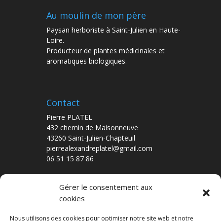
Au moulin de mon père
Paysan herboriste à Saint-Julien en Haute-
Loire.
Producteur de plantes médicinales et
aromatiques biologiques.
Contact
Pierre PLATEL
432 chemin de Maisonneuve
43260 Saint-Julien-Chapteuil
pierrealexandreplatel@gmail.com
06 51 15 87 86
Gérer le consentement aux
cookies
Nos dernières publications
De Ferme en Ferme – édition 2016
Nous utilisons des cookies pour optimiser notre site web et notre