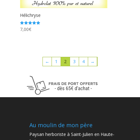
Hélichryse
7,00
€
Note
5.00
sur 5
←
1
2
3
4
→
Au moulin de mon père
Paysan herboriste à Saint-Julien en Haute-