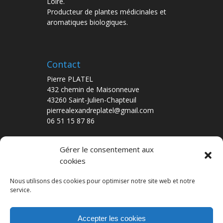
Loire.
Producteur de plantes médicinales et
aromatiques biologiques.
Contact
Pierre PLATEL
432 chemin de Maisonneuve
43260 Saint-Julien-Chapteuil
pierrealexandreplatel@gmail.com
06 51 15 87 86
Gérer le consentement aux
cookies
Nos dernières publications
De Ferme en Ferme – édition 2016
Nous utilisons des cookies pour optimiser notre site web et notre
service.
Accepter les cookies