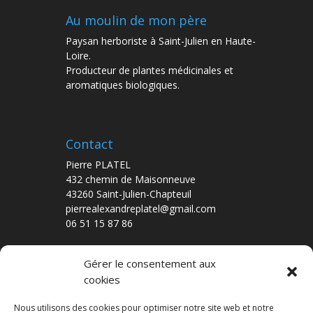
Au moulin de mon père
Paysan herboriste à Saint-Julien en Haute-
Loire.
Producteur de plantes médicinales et
aromatiques biologiques.
Contact
Pierre PLATEL
432 chemin de Maisonneuve
43260 Saint-Julien-Chapteuil
pierrealexandreplatel@gmail.com
06 51 15 87 86
Gérer le consentement aux
cookies
Nos dernières publications
De Ferme en Ferme – édition 2016
Nous utilisons des cookies pour optimiser notre site web et notre