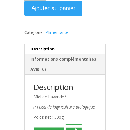
Miel
Ajouter au panier
de
Lavande
(500g)
Catégorie :
Alimentarité
Description
Informations complémentaires
Avis (0)
Description
Miel de Lavande*.
(*) issu de l’Agriculture Biologique.
Poids net : 500g.